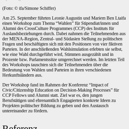
(Foto: © ifa/Simone Schiffer)
Am 25. September führten Leonie Augustin und Mariem Ben Ltaifa
einen Workshop zum Thema “Wahlen” für Stipendiat/innen und
Alumni des CrossCulture Programmes (CCP) des Instituts für
Auslandsbeziehungen durch. Dabei nahmen die Teilnehmenden aus
der MENA-Region, Zentral- und Südasien Stellung zu politischen
Fragen und beschäftigten sich mit den Positionen von vier fiktiven
Parteien. In der anschließenden Wahlsimulation erlebten sie selbst,
wie eine Wahl durchgeführt wird, Stimmen ausgezählt und in
Prozente bzw. Parlamentssitze umgerechnet werden. Im letzten Teil
des Workshops tauschten sich die Teilnehmenden über die
Bedeutung von Wahlen und Parteien in ihren verschiedenen
Herkunftsländern aus.
Der Workshop fand im Rahmen der Konferenz “Impact of
Civic/Citizenship Education on Decision-Making Processes” für
CCP Fellows und Alumni statt. Ziel war es, den jungen
Berufstätigen und ehrenamtlich Engagierten konkrete Ideen zu
Projekten politischer Bildung zu geben und den Austausch
untereinander zu fördern.
Referenz