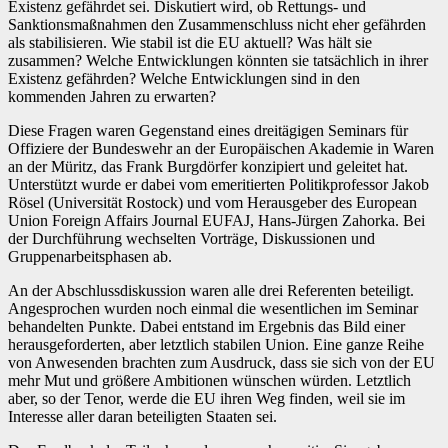
Existenz gefährdet sei. Diskutiert wird, ob Rettungs- und
Sanktionsmaßnahmen den Zusammenschluss nicht eher gefährden
als stabilisieren. Wie stabil ist die EU aktuell? Was hält sie
zusammen? Welche Entwicklungen könnten sie tatsächlich in ihrer
Existenz gefährden? Welche Entwicklungen sind in den
kommenden Jahren zu erwarten?
Diese Fragen waren Gegenstand eines dreitägigen Seminars für
Offiziere der Bundeswehr an der Europäischen Akademie in Waren
an der Müritz, das Frank Burgdörfer konzipiert und geleitet hat.
Unterstützt wurde er dabei vom emeritierten Politikprofessor Jakob
Rösel (Universität Rostock) und vom Herausgeber des European
Union Foreign Affairs Journal EUFAJ, Hans-Jürgen Zahorka. Bei
der Durchführung wechselten Vorträge, Diskussionen und
Gruppenarbeitsphasen ab.
An der Abschlussdiskussion waren alle drei Referenten beteiligt.
Angesprochen wurden noch einmal die wesentlichen im Seminar
behandelten Punkte. Dabei entstand im Ergebnis das Bild einer
herausgeforderten, aber letztlich stabilen Union. Eine ganze Reihe
von Anwesenden brachten zum Ausdruck, dass sie sich von der EU
mehr Mut und größere Ambitionen wünschen würden. Letztlich
aber, so der Tenor, werde die EU ihren Weg finden, weil sie im
Interesse aller daran beteiligten Staaten sei.