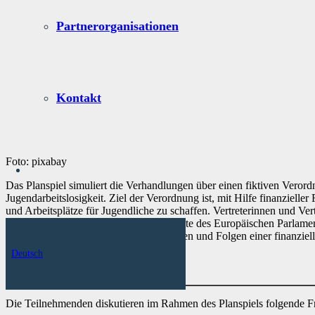
Partnerorganisationen
Kontakt
Foto: pixabay
Das Planspiel simuliert die Verhandlungen über einen fiktiven Ver
Jugendarbeitslosigkeit. Ziel der Verordnung ist, mit Hilfe finanziell
und Arbeitsplätze für Jugendliche zu schaffen. Vertreterinnen und V
den EU- Mitgliedstaaten und Abgeordnete des Europäischen Parlame
über Vor- und Nachteile, Voraussetzungen und Folgen einer finanziell
Deutsch
Inhalte
Die Teilnehmenden diskutieren im Rahmen des Planspiels folgende F