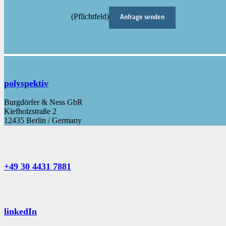
(Pflichtfeld)
polyspektiv
Burgdörfer & Ness GbR
Kiefholzstraße 2
12435 Berlin / Germany
+49 30 4431 7881
linkedIn