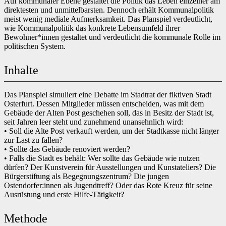
Auf kommunaler Ebene gestaltet die Politik das Leben einzelner am
direktesten und unmittelbarsten. Dennoch erhält Kommunalpolitik
meist wenig mediale Aufmerksamkeit. Das Planspiel verdeutlicht,
wie Kommunalpolitik das konkrete Lebensumfeld ihrer
Bewohner*innen gestaltet und verdeutlicht die kommunale Rolle im
politischen System.
Inhalte
Das Planspiel simuliert eine Debatte im Stadtrat der fiktiven Stadt
Osterfurt. Dessen Mitglieder müssen entscheiden, was mit dem
Gebäude der Alten Post geschehen soll, das in Besitz der Stadt ist,
seit Jahren leer steht und zunehmend unansehnlich wird:
• Soll die Alte Post verkauft werden, um der Stadtkasse nicht länger
zur Last zu fallen?
• Sollte das Gebäude renoviert werden?
• Falls die Stadt es behält: Wer sollte das Gebäude wie nutzen
dürfen? Der Kunstverein für Ausstellungen und Kunstateliers? Die
Bürgerstiftung als Begegnungszentrum? Die jungen
Ostendorfer:innen als Jugendtreff? Oder das Rote Kreuz für seine
Ausrüstung und erste Hilfe-Tätigkeit?
Methode