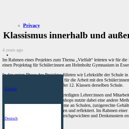
Privacy
Klassismus innerhalb und auße
4 years ago
Im Rahmen eines Projektes zum Thema „Vielfalt“ leiteten wir für die
einen Projekttag für Schüler:innen am Helmholtz Gymnasium in Esse
In der ersten Phase des Projektes führten wir Lehrkräfte der Schule 
Bildung und erprobten Methoden für die Arbeit mit den Schüler:innen.
den Projekttag für Schüler:innen der 12. Klassen derselben Schule.
English
An diesem Projekttag boten die beteiligten Lehrer:innen und Mitarb
Klassismus an. Jeder dieser Workshops nutzte dabei eine andere Meth
Diskriminierende Sprache, Probleme an Schulen, (un)gerechte Gehä
Unterricht noch einmal aufgegriffen und reflektiert. Im Rahmen einer
Schüler:innen klassistischen Ungleichgewichten und Denkmustern en
Deutsch