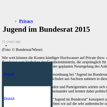
Privacy
Jugend im Bundesrat 2015
11 years ago
(Foto: © Bundesrat/Wiese)
Wie weit können die Kosten künftiger Hochwasser auf Private (bzw. 
Bundesrat zum Vorhaben der Familienministerin, die ursprünglich fü
stecken? Und werden die Länder der geplanten Neuregelung des Anb
English
Diese Fragen standen auf der Tagesordnung bei “Jugend im Bundesrat
Schülerinnen und Schüler von 7 Schulen aus Sachsen nahmen in diese
In Fachausschüssen, Kabinettsrunden und Parteigremien setzten sic
Kinderbetreuung und Genmais auseinander und lernten dabei politis
Deutsch
polyspektiv hat die Veranstaltung “Jugend im Bundesrat” konzipiert 
durch. Besonderes Augenmerk richten wir auf die sehr authentische 