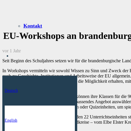
Kontakt
EU-Workshops an brandenburg
vor 1 Jahr
Seit Beginn des Schuljahres setzen wir für die brandenburgische Lan
In Workshops vermitteln wir sowohl Wissen zu Sinn und Zweck der
auch zu
Geschichte, Institutionen und Arbeitsweise der EU
allgemein
anzumelden, an denen die Schüler:innen die Möglichkeit erhalten, mi
besuchen.
Deutsch
Lehrkräfte an weiterführenden Schulen können ihre Klassen für die 9
und aus neun interaktiven Modulen ein passendes Angebot auswählen.
Gespräche mit Expertinnen und Experten oder Quizeinheiten, um spiel
Von November 2024 bis März 2025 fanden 22 Unterrichtseinheiten st
English
Gymnasium – und unterschiedliche Landkreise – vom Elbe Elster Kre
nahmen bisher an dem Angebot teil.