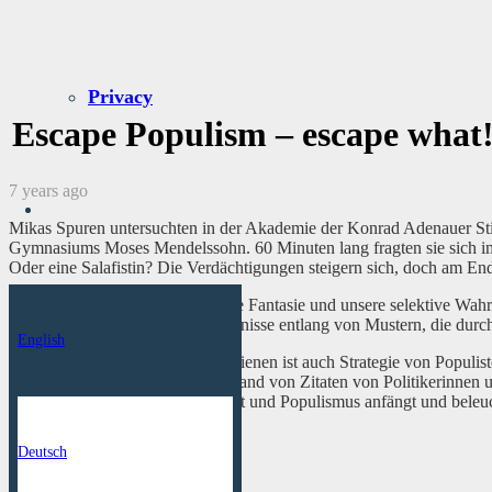
Privacy
Escape Populism – escape what
7 years ago
Mikas Spuren untersuchten in der Akademie der Konrad Adenauer St
Gymnasiums Moses Mendelssohn. 60 Minuten lang fragten sie sich i
Oder eine Salafistin? Die Verdächtigungen steigern sich, doch am Ende 
Die Erläuterung am Ende: Unsere Fantasie und unsere selektive Wahr
erwarten. Wir interpretieren Ereignisse entlang von Mustern, die dur
English
Sich dieser Mechanismen zu bedienen ist auch Strategie von Populiste
Teilnehmenden anschließend anhand von Zitaten von Politikerinnen und
legitime Problembenennung endet und Populismus anfängt und beleucht
Deutsch
Referenz