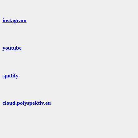
instagram
youtube
spotify
cloud.polyspektiv.eu