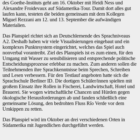
des Goethe-Instituts geht am 16. Oktober mit Heidi Ness und
Alexandre Froidevaux auf Südamerika-Tour. Damit dort alles gut
laufen kann, testeten die beiden gemeinsam mit dem Kollegen
Miguel Rezzani am 12. und 13. September die aufwändigen
Materialien.
Das Planspiel richtet sich an Deutschlernende des Sprachniveaus
A2. Deshalb haben wir viele Visualisierungen eingebaut und ein
komplexes Punktesystem eingerichtet, welches das Spiel auch
nonverbal vorantreibt. Ziel des Planspiels ist es zum einen, für den
Umgang mit Wasser zu sensibilisieren und entsprechende politische
Entscheidungsprozesse erlebbar zu machen. Zum anderen sollen die
Teilnehmenden ihre Sprachkenntnisse beim Sprechen, Schreiben
und Lesen verbessern. Für den Testlauf angeboten hatte sich die
Sprachschule Berliner ID. Die dortigen Schüler/innen spielten mit
großem Einsatz ihre Rollen in Fischerei, Landwirtschaft, Hotel und
Brauerei. Sie wogen wirtschaftliche Chancen und Hürden gegen
ökologische Herausforderungen ab und fanden schließlich eine
gemeinsame Lösung, den bedrohten Fluss Río Verde vor dem
Umkippen zu retten.
Das Planspiel wird im Oktober an drei verschiedenen Orten in
Südamerika mit Jugendlichen durchgeführt werden.