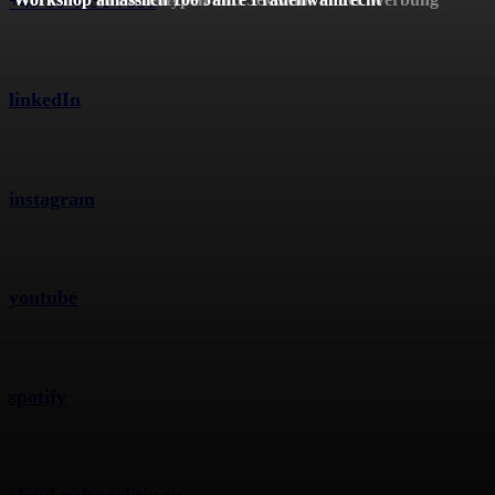
+49 30 4431 7881
linkedIn
instagram
youtube
spotify