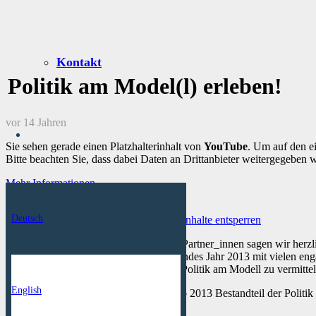
Kontakt
Politik am Model(l) erleben!
vor 14 Jahren
Sie sehen gerade einen Platzhalterinhalt von
YouTube
. Um auf den ei
Bitte beachten Sie, dass dabei Daten an Drittanbieter weitergegeben 
Mehr Informationen
Inhalt entsperren
Deutsch
Erforderlichen Service akzeptieren und Inhalte entsperren
Allen unseren Auftraggeber_innen und Partner_innen sagen wir herz
und wünschen ein glückliches und gesundes Jahr 2013 mit vielen eng
weiteren guten Zusammenarbeit daran, Politik am Modell zu vermittel
English
Welche Ideen und Maßnahmen sollen ab 2013 Bestandteil der Politik 
gegebenenfalls ein Gesicht.