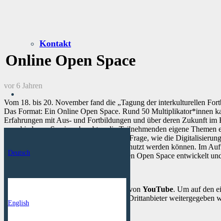
Kontakt
Online Open Space
vor 6 Jahren
Vom 18. bis 20. November fand die „Tagung der interkulturellen For
Das Format: Ein Online Open Space. Rund 50 Multiplikator*innen k
Erfahrungen mit Aus- und Fortbildungen und über deren Zukunft im
verschiedenen Sessions brachten die Teilnehmenden eigene Themen ein
Praxistipps. Im Zentrum stand dabei die Frage, wie die Digitalisier
künftig sinnvoll und gewinnbringend genutzt werden können. Im Au
Deutsch
und Leonie Augustin das Konzept für den Open Space entwickelt und 
Unseren Film zum Format gibt es
hier
.
Sie sehen gerade einen Platzhalterinhalt von
YouTube
. Um auf den ei
Bitte beachten Sie, dass dabei Daten an Drittanbieter weitergegeben 
English
Mehr Informationen