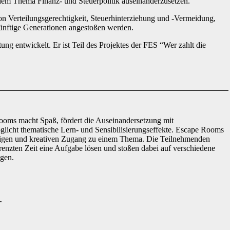
 dem Thema Finanz- und Steuerpolitik auseinanderzusetzen.
n Verteilungsgerechtigkeit, Steuerhinterziehung und -Vermeidung,
ünftige Generationen angestoßen werden.
ng entwickelt. Er ist Teil des Projektes der FES “Wer zahlt die
oms macht Spaß, fördert die Auseinandersetzung mit
icht thematische Lern- und Sensibilisierungseffekte. Escape Rooms
lligen und kreativen Zugang zu einem Thema. Die Teilnehmenden
renzten Zeit eine Aufgabe lösen und stoßen dabei auf verschiedene
gen.