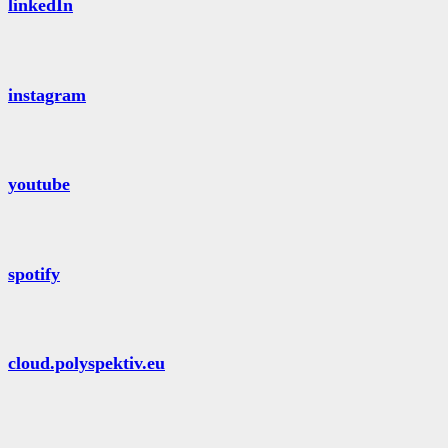
linkedIn
instagram
youtube
spotify
cloud.polyspektiv.eu