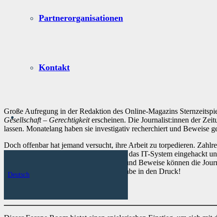
Partnerorganisationen
Kontakt
Große Aufregung in der Redaktion des Online-Magazins Sternzeitspi
Gesellschaft – Gerechtigkeit
erscheinen. Die Journalist:innen der Zeit
lassen. Monatelang haben sie investigativ recherchiert und Beweise 
Doch offenbar hat jemand versucht, ihre Arbeit zu torpedieren. Zahl
Und das Schlimmste: Jemand hat sich in das IT-System eingehackt und
zugänglich ist. Ohne die Informationen und Beweise können die Journal
Redaktionsschluss, dann muss die Ausgabe in den Druck!
Deutsch
Inhalte