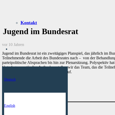
Kontakt
Jugend im Bundesrat
vor 10 Jahren
Jugend im Bundesrat ist ein zweitägiges Planspiel, das jährlich im Bu
Teilnehmende die Arbeit des Bundesrates nach – von der Behandlung
parteipolitische Absprachen bis hin zur Plenarsitzung. Polyspektiv hat 
Unterlagen zuständig. Außerdem stellen wir das Team, das die Teiln
Verwaltung des Bundesrates – den Verlauf.
Deutsch
Referenz
English