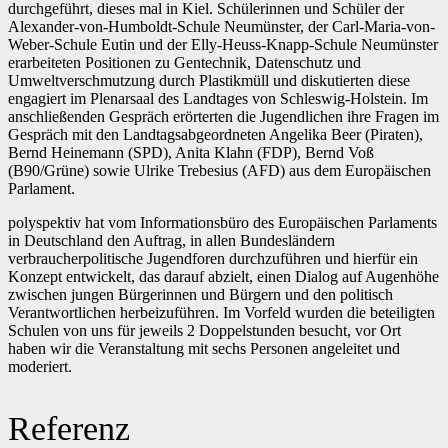
durchgeführt, dieses mal in Kiel. Schülerinnen und Schüler der
Alexander-von-Humboldt-Schule Neumünster, der Carl-Maria-von-
Weber-Schule Eutin und der Elly-Heuss-Knapp-Schule Neumünster
erarbeiteten Positionen zu Gentechnik, Datenschutz und
Umweltverschmutzung durch Plastikmüll und diskutierten diese
engagiert im Plenarsaal des Landtages von Schleswig-Holstein. Im
anschließenden Gespräch erörterten die Jugendlichen ihre Fragen im
Gespräch mit den Landtagsabgeordneten Angelika Beer (Piraten),
Bernd Heinemann (SPD), Anita Klahn (FDP), Bernd Voß
(B90/Grüne) sowie Ulrike Trebesius (AFD) aus dem Europäischen
Parlament.
polyspektiv hat vom Informationsbüro des Europäischen Parlaments
in Deutschland den Auftrag, in allen Bundesländern
verbraucherpolitische Jugendforen durchzuführen und hierfür ein
Konzept entwickelt, das darauf abzielt, einen Dialog auf Augenhöhe
zwischen jungen Bürgerinnen und Bürgern und den politisch
Verantwortlichen herbeizuführen. Im Vorfeld wurden die beteiligten
Schulen von uns für jeweils 2 Doppelstunden besucht, vor Ort
haben wir die Veranstaltung mit sechs Personen angeleitet und
moderiert.
Referenz