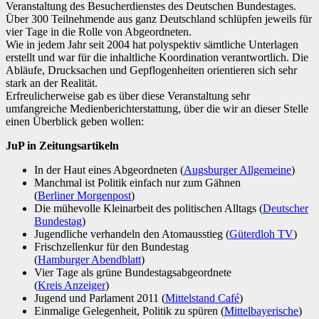
Veranstaltung des Besucherdienstes des Deutschen Bundestages.
Über 300 Teilnehmende aus ganz Deutschland schlüpfen jeweils für
vier Tage in die Rolle von Abgeordneten.
Wie in jedem Jahr seit 2004 hat polyspektiv sämtliche Unterlagen
erstellt und war für die inhaltliche Koordination verantwortlich. Die
Abläufe, Drucksachen und Gepflogenheiten orientieren sich sehr
stark an der Realität.
Erfreulicherweise gab es über diese Veranstaltung sehr
umfangreiche Medienberichterstattung, über die wir an dieser Stelle
einen Überblick geben wollen:
JuP in Zeitungsartikeln
In der Haut eines Abgeordneten (
Augsburger Allgemeine
)
Manchmal ist Politik einfach nur zum Gähnen
(
Berliner Morgenpost
)
Die mühevolle Kleinarbeit des politischen Alltags (
Deutscher
Bundestag
)
Jugendliche verhandeln den Atomausstieg (
Güterdloh TV
)
Frischzellenkur für den Bundestag
(
Hamburger Abendblatt
)
Vier Tage als grüne Bundestagsabgeordnete
(
Kreis Anzeiger
)
Jugend und Parlament 2011 (
Mittelstand Café
)
Einmalige Gelegenheit, Politik zu spüren (
Mittelbayerische
)